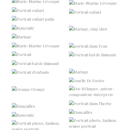
Marie-Marine Lévesque
Portrait enfant
Portrait enfant
Portrait enfant
Aucune légende
Maternité
Mariage
Mariage
Aucune légende
Marie-Marine Lévesque
Maude
Portrait
Portrait bal de finissant
Portrait
Portrait bal de finissant
Mariage
Portrait d’enfants
Mistress Barbara
Amélie Di. Foster
Orange Orange
Éric Bélanger
Portrait
Portrait
Fiançailles
Fiançailles
Maternité
Portrait
Portrait