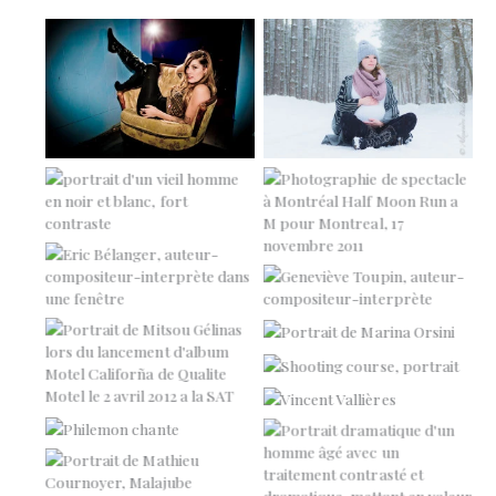
Amelie Nault
Maternité
Mon grand-père
Half Moon Run
Eric Bélanger, auteur-
Geneviève Toupin, auteur-
compositeur-interprète
compositeur-interprète
Marina Orsini
Portrait
Mitsou
Vincent Vallières
Philemon chante
Mathieu Cournoyer,
Malajube