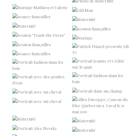
Mariage Mathieu et Valerie
Old Man
Seance fiancailles
Maternité
Maternité
Session fiançailles
« Trash the Dress »
Mariage
17-Session fiançailles
Patrick Huard
Seance fiancailles
17-Portrait Jeanne et
Cédric
Portrait
Portrait dans les bois
Portrait
Portrait
Portrait avec un cheval
Portrait
Aucune légende
Gilles Duceppe
Maternité
Maternité
Alex Nevsky
Maternité
Marie-Marine Lévesque