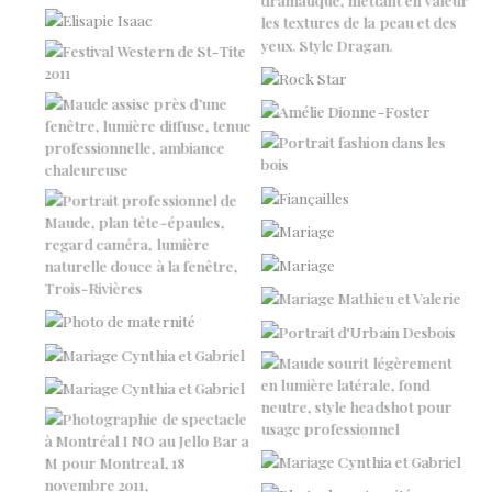
Elisapie Isaac
Aucune légende
Festival Western de St-Tite
Maxime
Amélie Dionne-Foster
Portrait
Portraits professionnels
Fiançailles
Mariage
Mariage
Portraits professionnels
Mariage Mathieu et Valerie
Photo de maternité
Urbain Desbois
Mariage Cynthia et Gabriel
Mariage Cynthia et Gabriel
Portraits professionnels
Mariage Cynthia et Gabriel
I NO
Photo de maternité