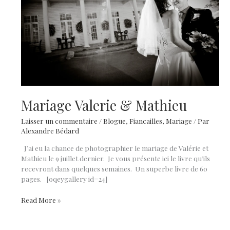
Mariage Valerie & Mathieu
Laisser un commentaire
/
Blogue
,
Fiancailles
,
Mariage
/ Par
Alexandre Bédard
J’ai eu la chance de photographier le mariage de Valérie et
Mathieu le 9 juillet dernier. Je vous présente ici le livre qu’ils
recevront dans quelques semaines. Un superbe livre de 60
pages. [oqeygallery id=24]
Mariage
Read More »
Valerie
&
Mathieu