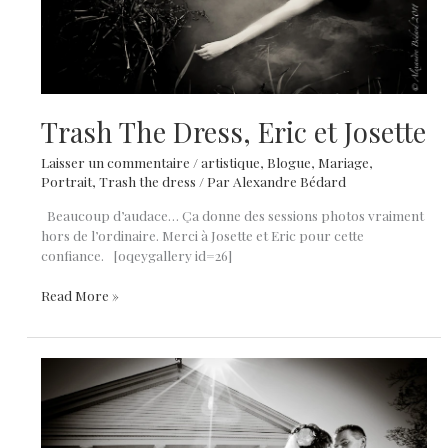
Trash The Dress, Eric et Josette
Laisser un commentaire
/
artistique
,
Blogue
,
Mariage
,
Portrait
,
Trash the dress
/ Par
Alexandre Bédard
Beaucoup d’audace… Ça donne des sessions photos vraiment
hors de l’ordinaire. Merci à Josette et Eric pour cette
confiance. [oqeygallery id=26]
Trash
Read More »
The
Dress,
Eric
et
Josette