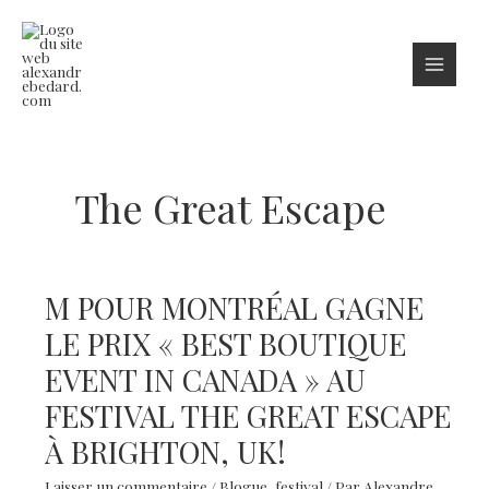
Aller
au
contenu
The Great Escape
M POUR MONTRÉAL GAGNE
LE PRIX « BEST BOUTIQUE
EVENT IN CANADA » AU
FESTIVAL THE GREAT ESCAPE
À BRIGHTON, UK!
Laisser un commentaire
/
Blogue
,
festival
/ Par
Alexandre