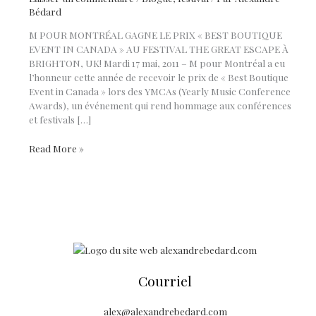
Bédard
M POUR MONTRÉAL GAGNE LE PRIX « BEST BOUTIQUE
EVENT IN CANADA » AU FESTIVAL THE GREAT ESCAPE À
BRIGHTON, UK! Mardi 17 mai, 2011 – M pour Montréal a eu
l’honneur cette année de recevoir le prix de « Best Boutique
Event in Canada » lors des YMCAs (Yearly Music Conference
Awards), un événement qui rend hommage aux conférences
et festivals […]
M
Read More »
POUR
MONTRÉAL
GAGNE
LE
PRIX
« BEST
BOUTIQUE
EVENT
IN
Courriel
CANADA »
AU
alex@alexandrebedard.com