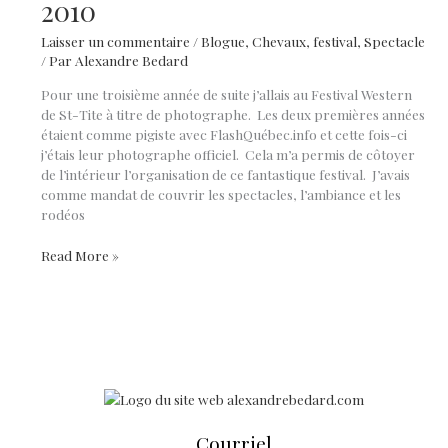
2010
Laisser un commentaire
/
Blogue
,
Chevaux
,
festival
,
Spectacle
/ Par
Alexandre Bedard
Pour une troisième année de suite j’allais au Festival Western
de St-Tite à titre de photographe. Les deux premières années
étaient comme pigiste avec FlashQuébec.info et cette fois-ci
j’étais leur photographe officiel. Cela m’a permis de côtoyer
de l’intérieur l’organisation de ce fantastique festival. J’avais
comme mandat de couvrir les spectacles, l’ambiance et les
rodéos
Le
Read More »
Festival
Western
de
St-
Tite
2010
Courriel