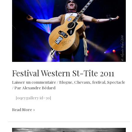
Festival Western St-Tite 2011
Laisser un commentaire
/
Blogue
,
Chevaux
,
festival
,
Spectacle
/ Par
Alexandre Bédard
[oqeygallery id=30]
Festival
Read More »
Western
St-
Tite