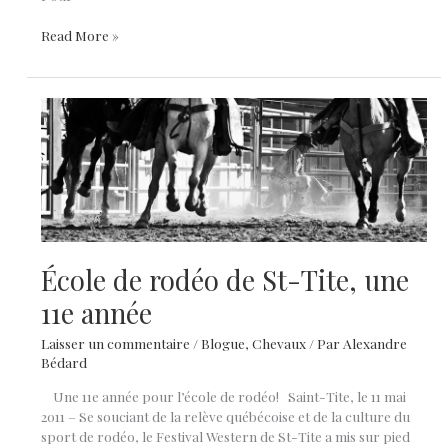
Retrospective
Read More »
photo
du
Festival
Western
de
St-
Tite
École de rodéo de St-Tite, une
11e année
Laisser un commentaire
/
Blogue
,
Chevaux
/ Par
Alexandre
Bédard
Une 11e année pour l’école de rodéo! Saint-Tite, le 11 mai
2011 – Se souciant de la relève québécoise et de la culture du
sport de rodéo, le Festival Western de St-Tite a mis sur pied