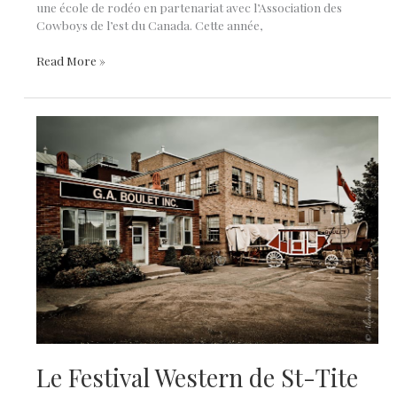
une école de rodéo en partenariat avec l’Association des
Cowboys de l’est du Canada. Cette année,
École
Read More »
de
rodéo
de
St-
Tite,
une
11e
année
Le Festival Western de St-Tite