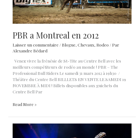
PBR a Montreal en 2012
Laisser un commentaire
/
Blogue
,
Chevaux
,
Rodeo
/ Par
Alexandre Bédard
Venez vivre la frénésie de St-Tite au Centre Bell avec les
meilleurs compétiteurs de rodéo au monde ! PBR – The
Professional Bull Riders Le samedi 31 mars 2012 à 19h30 /
Théâtre du Centre Bell BILLLETS EN VENTE LE SAMEDI 19
NOVEMBRE À MIDI ! Billets disponibles aux guichets du
Centre Bell Par
PBR
Read More »
a
Montreal
en
2012