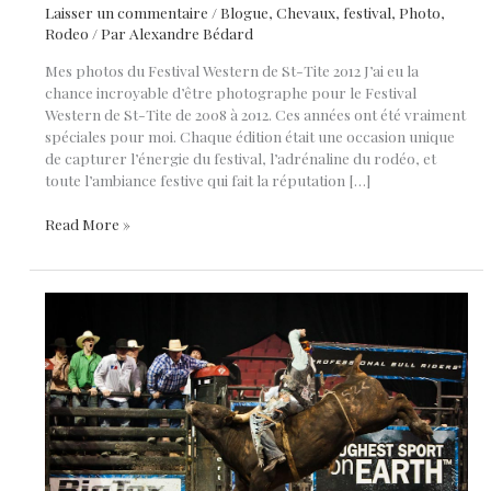
Laisser un commentaire
/
Blogue
,
Chevaux
,
festival
,
Photo
,
Rodeo
/ Par
Alexandre Bédard
Mes photos du Festival Western de St-Tite 2012 J’ai eu la
chance incroyable d’être photographe pour le Festival
Western de St-Tite de 2008 à 2012. Ces années ont été vraiment
spéciales pour moi. Chaque édition était une occasion unique
de capturer l’énergie du festival, l’adrénaline du rodéo, et
toute l’ambiance festive qui fait la réputation […]
Retour
Read More »
en
images
:
mon
dernier
Festival
Western
de
St-
Tite
en
2012