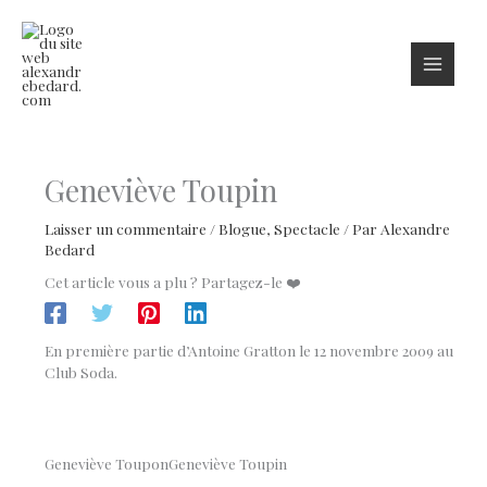
Aller
au
contenu
Geneviève Toupin
Laisser un commentaire
/
Blogue
,
Spectacle
/ Par
Alexandre
Bedard
Cet article vous a plu ? Partagez-le ❤️
En première partie d’Antoine Gratton le 12 novembre 2009 au
Club Soda.
Geneviève Toupon
Geneviève Toupin