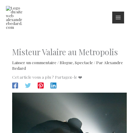
Aller
au
contenu
Misteur Valaire au Metropolis
Laisser un commentaire
/
Blogue
,
Spectacle
/ Par
Alexandre
Bedard
Cet article vous a plu ? Partagez-le ❤️