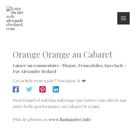
Aller
au
contenu
Orange Orange au Cabaret
Laisser un commentaire
/
Blogue
,
Francofolies
,
Spectacle
/
Par
Alexandre Bedard
Cet article vous a plu ? Partagez-le ❤️
Dom Hamel et Sabrina Sabotage que j’adore ont offerts une
autre belle performance au Cabaret le 11 juin.
Plus de photos au:
www.flashquebec.info