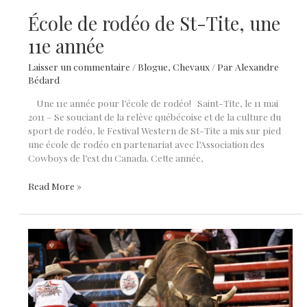
École de rodéo de St-Tite, une
11e année
Laisser un commentaire
/
Blogue
,
Chevaux
/ Par
Alexandre
Bédard
Une 11e année pour l’école de rodéo! Saint-Tite, le 11 mai
2011 – Se souciant de la relève québécoise et de la culture du
sport de rodéo, le Festival Western de St-Tite a mis sur pied
une école de rodéo en partenariat avec l’Association des
Cowboys de l’est du Canada. Cette année,
École
Read More »
de
rodéo
de
St-
Tite,
une
11e
année