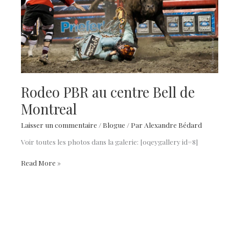
Rodeo PBR au centre Bell de
Montreal
Laisser un commentaire
/
Blogue
/ Par
Alexandre Bédard
Voir toutes les photos dans la galerie: [oqeygallery id=8]
Rodeo
Read More »
PBR
au
centre
Bell
de
Montreal