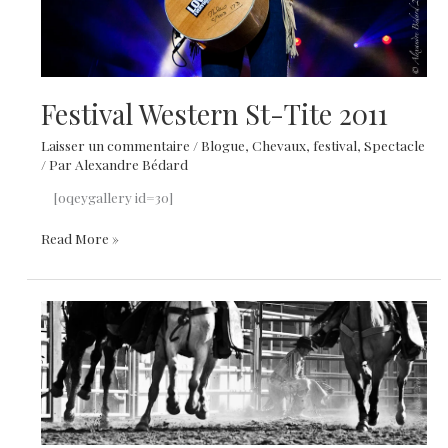
Festival Western St-Tite 2011
Laisser un commentaire
/
Blogue
,
Chevaux
,
festival
,
Spectacle
/ Par
Alexandre Bédard
[oqeygallery id=30]
Festival
Read More »
Western
St-
Tite
2011